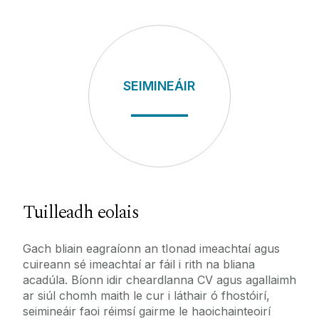
SEIMINEÁIR
CEA
_____
_
Tuilleadh eolais
Gach bliain eagraíonn an tIonad imeachtaí agus
cuireann sé imeachtaí ar fáil i rith na bliana
acadúla. Bíonn idir cheardlanna CV agus agallaimh
ar siúl chomh maith le cur i láthair ó fhostóirí,
seimineáir faoi réimsí gairme le haoichainteoirí