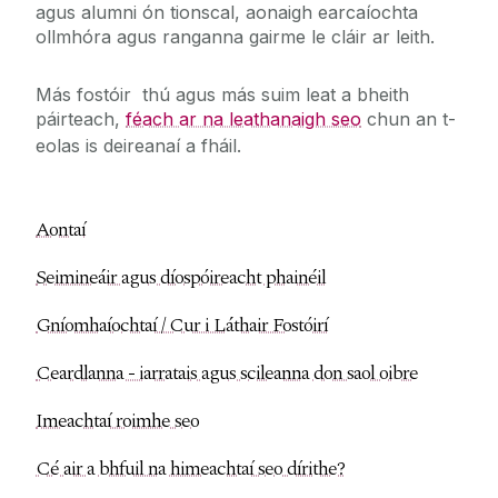
agus alumni ón tionscal, aonaigh earcaíochta
ollmhóra agus ranganna gairme le cláir ar leith.
Más fostóir thú agus más suim leat a bheith
páirteach,
féach ar na leathanaigh seo
chun an t-
eolas is deireanaí a fháil.
Aontaí
Seimineáir agus díospóireacht phainéil
Gníomhaíochtaí / Cur i Láthair Fostóirí
Ceardlanna - iarratais agus scileanna don saol oibre
Imeachtaí roimhe seo
Cé air a bhfuil na himeachtaí seo dírithe?