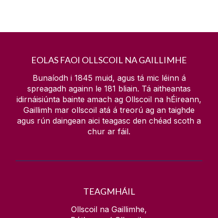
EOLAS FAOI OLLSCOIL NA GAILLIMHE
Bunaíodh i 1845 muid, agus tá mic léinn á
spreagadh againn le
181
bliain. Tá aitheantas
idirnáisiúnta bainte amach ag Ollscoil na hÉireann,
Gaillimh mar ollscoil atá á treorú ag an taighde
agus rún daingean aici teagasc den chéad scoth a
chur ar fáil.
TEAGMHÁIL
Ollscoil na Gaillimhe,