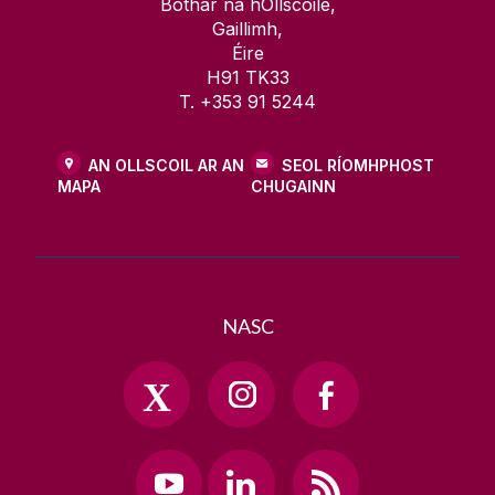
Bóthar na hOllscoile,
Gaillimh,
Éire
H91 TK33
T. +353 91 5244
AN OLLSCOIL AR AN
SEOL RÍOMHPHOST
MAPA
CHUGAINN
NASC