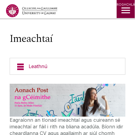
Léim go Ábhar
ROGHCHLÁ
Imeachtaí
Leathnú
Cúrsaí
Foirgnimh & Eastáit
Seirbhísí do Mhic Léinn
Eagraíonn an tIonad imeachtaí agus cuireann sé
imeachtaí ar fáil i rith na bliana acadúla. Bíonn idir
Cumainn na Mac Léinn
cheardlanna CV agus agallaimh ar siúl chomh