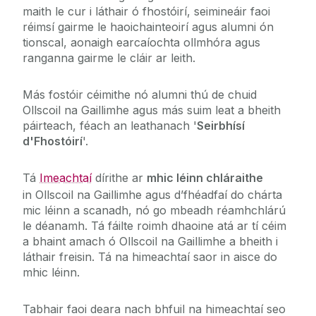
maith le cur i láthair ó fhostóirí, seimineáir faoi
réimsí gairme le haoichainteoirí agus alumni ón
Oifig an Uachtaráin Ionaid & Meabhránaí
tionscal, aonaigh earcaíochta ollmhóra agus
ranganna gairme le cláir ar leith.
Láithreán na Foirne
Más fostóir céimithe nó alumni thú de chuid
Ollscoil na Gaillimhe agus más suim leat a bheith
An tIonad Forbartha Gairmeacha
páirteach, féach an leathanach '
Seirbhísí
d'Fhostóirí
'.
Seirbhísí do Mhic Léinn
Lá Oscailte Fochéime
Tá
Imeachtaí
dírithe ar
mhic léinn chláraithe
FéachGairmeacha
Seirbhísí d'Fhostóirí
in Ollscoil na Gaillimhe agus d’fhéadfaí do chárta
Gradam Infhostaitheachta
Clárlann
mic léinn a scanadh, nó go mbeadh réamhchlárú
Foghlaim Obairbhunaithe
le déanamh. Tá fáilte roimh dhaoine atá ar tí céim
Staidéar breise & Maoiniú
Eolas Fúinn
a bhaint amach ó Ollscoil na Gaillimhe a bheith i
Foirmeacha na hOifige Párolla & Costais
Aimsigh Post
láthair freisin. Tá na himeachtaí saor in aisce do
Careers Connect
mhic léinn.
Imeachtaí
Daltaí Ardteistiméireachta
An tAistriú go dtí Fostaíocht
Tabhair faoi deara nach bhfuil na himeachtaí seo
Nasc le Careers