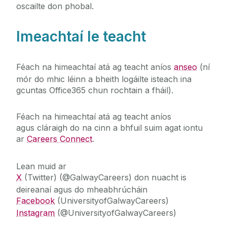
oscailte don phobal.
Roghnaigh Iarchéim
Ceisteanna Coitianta
Imeachtaí le teacht
Fáilte chuig an Oifig Párolla & Costas
Féach na himeachtaí atá ag teacht aníos
anseo
(ní
mór do mhic léinn a bheith logáilte isteach ina
gcuntas Office365 chun rochtain a fháil).
Féach na himeachtaí atá ag teacht aníos
agus
cláraigh do na cinn a bhfuil suim agat iontu
ar
Careers Connect
.
Lean muid ar
X
(Twitter) (@GalwayCareers)
don nuacht is
deireanaí agus do
mheabhrúcháin
Facebook
(UniversityofGalwayCareers)
Instagram
(@UniversityofGalwayCareers)